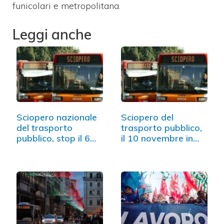
funicolari e metropolitana.
Leggi anche
Sciopero nazionale
Sciopero del
del trasporto
trasporto pubblico,
pubblico, stop il 6
il 10 novembre in…
luglio