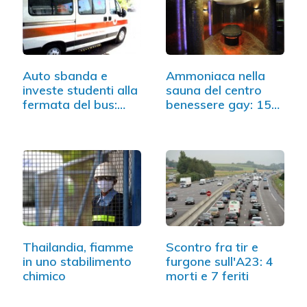
Auto sbanda e
Ammoniaca nella
investe studenti alla
sauna del centro
fermata del bus:…
benessere gay: 15…
Thailandia, fiamme
Scontro fra tir e
in uno stabilimento
furgone sull'A23: 4
chimico
morti e 7 feriti