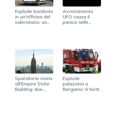
Esplode bombola
Avvistamento
in un'officina del
UFO causa il
salernitano: un…
panico nelle
strade del
Maryland
Sparatoria vicino
Esplode
all'Empire State
palazzina a
Building: due
Bergamo: 6 feriti
morti