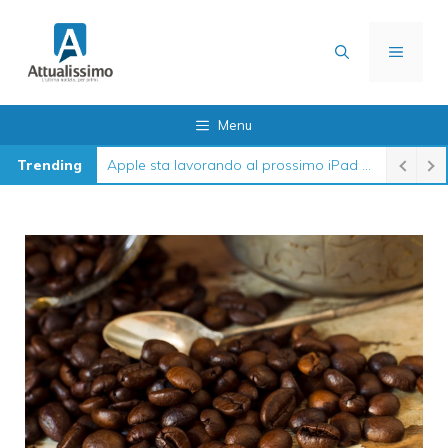
Vai
al
MENU
contenuto
Menu
Trending
Apple sta lavorando al prossimo iPad 12 in queste settimane