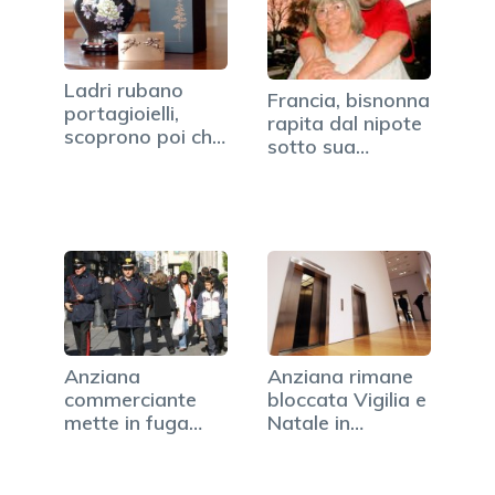
Ladri rubano
Francia, bisnonna
portagioielli,
rapita dal nipote
scoprono poi che
sotto sua…
è…
Anziana
Anziana rimane
commerciante
bloccata Vigilia e
mette in fuga
Natale in…
rapinatore
armato…