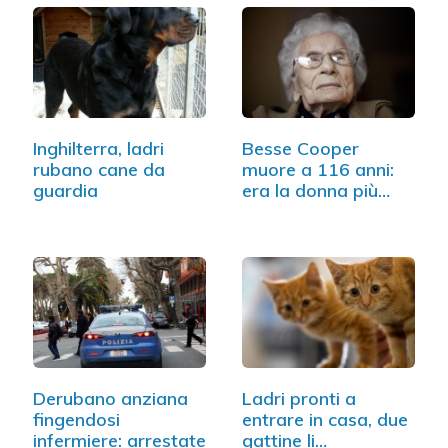
Inghilterra, ladri
Besse Cooper
rubano cane da
muore a 116 anni:
guardia
era la donna più…
Derubano anziana
Ladri pronti a
fingendosi
entrare in casa, due
infermiere: arrestate
gattine li…