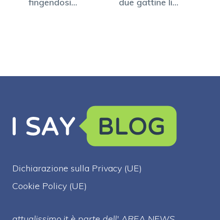
fingendosi
due gattine li…
infermiere:
arrestate
Dichiarazione sulla Privacy (UE)
Cookie Policy (UE)
attualissimo.it è parte dell' AREA NEWS