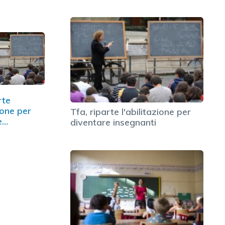
rte
zione per
Tfa, riparte l'abilitazione per
e
diventare insegnanti
ti