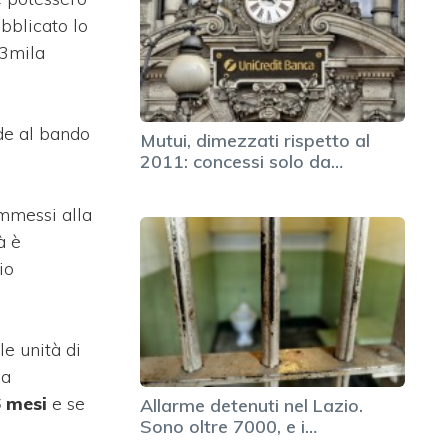
bblicato lo
 3mila
nde al bando
Mutui, dimezzati rispetto al
2011: concessi solo da…
ammessi alla
à è
io
le unità di
la
6 mesi
e se
Allarme detenuti nel Lazio.
Sono oltre 7000, e i…