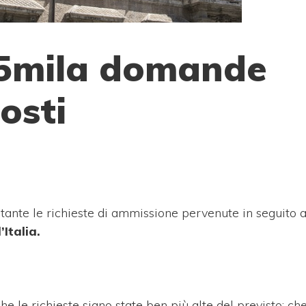
 85mila domande
osti
: tante le richieste di ammissione pervenute in seguito 
’Italia.
he le richieste siano state ben più alte del previsto: ch