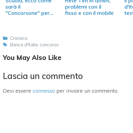
Scuola, ecco come
Rete Tim in down,
Il p
sarà il
problemi con il
d'It
"Concorsone" per
fisso e con il mobile
tes
reclutare…
Categorie
Cronaca
Tag
Banca d'Italia
,
concorso
You May Also Like
Lascia un commento
Devi essere
connesso
per inviare un commento.