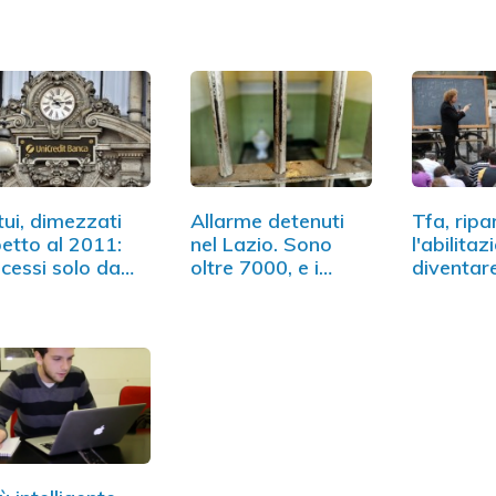
ui, dimezzati
Allarme detenuti
Tfa, ripa
petto al 2011:
nel Lazio. Sono
l'abilita
cessi solo da…
oltre 7000, e i…
diventar
insegnan