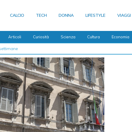
CALCIO
TECH
DONNA
LIFESTYLE
VIAGGI
Articoli
Curiosità
Scienza
Cultura
Economia
 2026