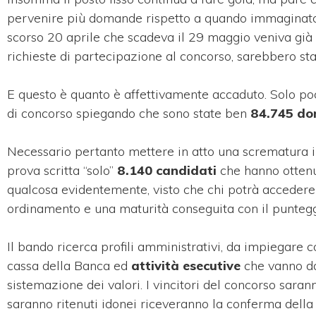
pervenire più domande rispetto a quando immaginato, e
scorso 20 aprile che scadeva il 29 maggio veniva già 
richieste di partecipazione al concorso, sarebbero stat
E questo è quanto è affettivamente accaduto. Solo poc
di concorso spiegando che sono state ben
84.745 do
Necessario pertanto mettere in atto una scrematura i
prova scritta “solo”
8.140 candidati
che hanno ottenu
qualcosa evidentemente, visto che chi potrà accedere 
ordinamento e una maturità conseguita con il puntegg
Il bando ricerca profili amministrativi, da impiegare c
cassa della Banca ed
attività esecutive
che vanno dal
sistemazione dei valori. I vincitori del concorso sara
saranno ritenuti idonei riceveranno la conferma della