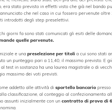
ra stato previsto in effetti visto che già nel bando pu
annunciato che nel caso in cui fossero pervenute oltre
i introdotti degli step preselettivi.
hi giorni fa sono stati comunicati gli esiti delle doma
mande quelle pervenute.
niziale e una
preselezione per titoli
a cui sono stati 
to un punteggio pari a 11,40, il massimo previsto. E gi
al test in sostanza ha una laurea magistrale o di vecch
io massimo dei voti previsti.
ome addetto alle attività di
sportello bancario
presso 
la classificazione, al conteggio al confezionamento al
nno assunti inizialmente con un
contratto di prova di 
 nomina.