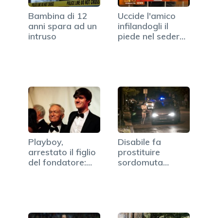
Bambina di 12
Uccide l'amico
anni spara ad un
infilandogli il
intruso
piede nel sedere:
…
Playboy,
Disabile fa
arrestato il figlio
prostituire
del fondatore:
sordomuta
ha…
adescata su…