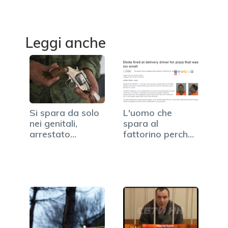
Leggi anche
Si spara da solo
L'uomo che
nei genitali,
spara al
arrestato
fattorino perché
Tavares Colbert
la pizza è…