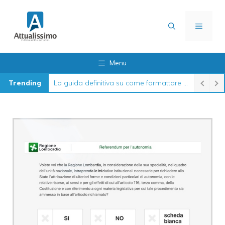
Vai
al
MENU
contenuto
Menu
Trending
La guida definitiva su come formattare l’iPhone nel 2026