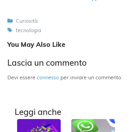
cancellati dal
mittente
Categorie
Curiosità
Tag
tecnologia
You May Also Like
Lascia un commento
Devi essere
connesso
per inviare un commento.
Leggi anche