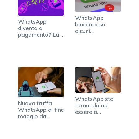
WhatsApp
WhatsApp
bloccato su
diventa a
alcuni
pagamento? La
smartphone dal
bufala del 4
29…
luglio…
WhatsApp sta
Nuova truffa
tornando ad
WhatsApp di fine
essere a
maggio da
pagamento, ma
valutare con…
solo…