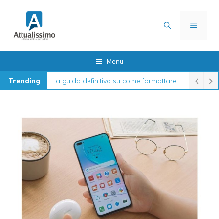
Vai
al
MENU
contenuto
Menu
Trending
La guida definitiva su come formattare l’iPhone nel 2026