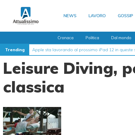
Vai
al
NEWS
LAVORO
GOSSIP
contenuto
Cronaca
Politica
Dal mondo
Trending
Apple sta lavorando al prossimo iPad 12 in queste 
Leisure Diving, 
classica