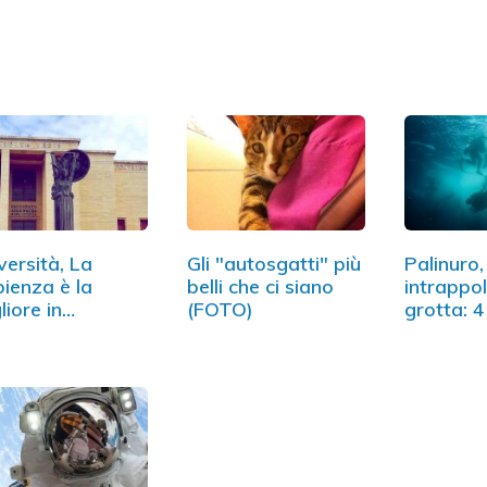
versità, La
Gli "autosgatti" più
Palinuro,
ienza è la
belli che ci siano
intrappol
liore in
(FOTO)
grotta: 4
ienze…