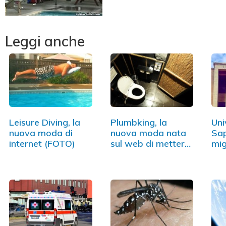
Leggi anche
Leisure Diving, la
Plumbking, la
Uni
nuova moda di
nuova moda nata
Sap
internet (FOTO)
sul web di mettere
mig
la…
Sc