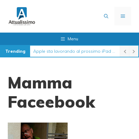
Vai
al
MENU
contenuto
Menu
Trending
Apple sta lavorando al prossimo iPad 12 in queste settimane
Mamma
Faceebook