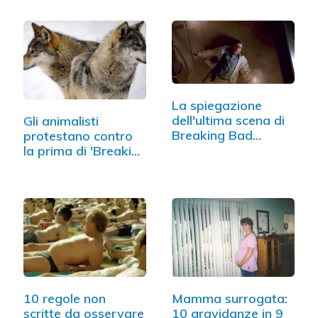
La spiegazione
dell'ultima scena di
Gli animalisti
Breaking Bad…
protestano contro
la prima di 'Breaking
Dawn'
10 regole non
Mamma surrogata:
scritte da osservare
10 gravidanze in 9