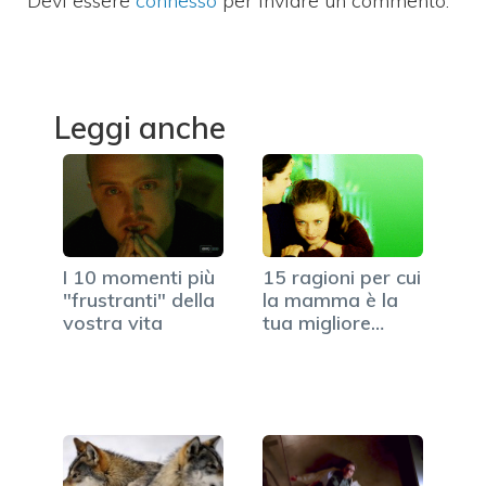
Devi essere
connesso
per inviare un commento.
Leggi anche
I 10 momenti più
15 ragioni per cui
"frustranti" della
la mamma è la
vostra vita
tua migliore
amica