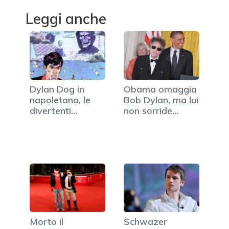
Leggi anche
Dylan Dog in
Obama omaggia
napoletano, le
Bob Dylan, ma lui
divertenti
non sorride
copertine…
neppure (FOTO)
Morto il
Schwazer