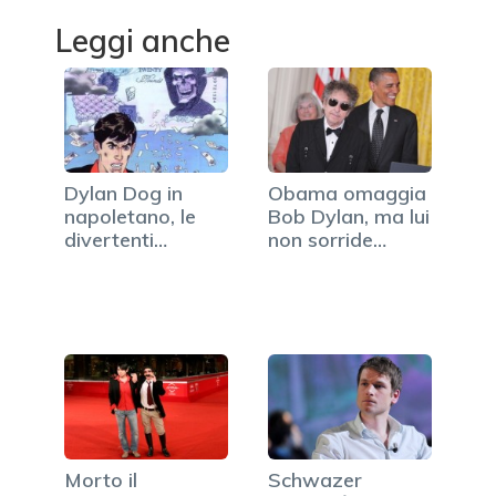
Leggi anche
Dylan Dog in
Obama omaggia
napoletano, le
Bob Dylan, ma lui
divertenti
non sorride
copertine…
neppure (FOTO)
Morto il
Schwazer