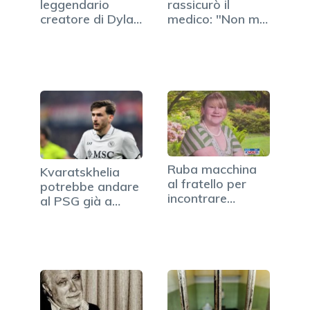
leggendario
rassicurò il
creatore di Dylan
medico: "Non mi
Dog
dopo, mica…
Ruba macchina
Kvaratskhelia
al fratello per
potrebbe andare
incontrare
al PSG già a
fidanzato…
gennaio