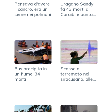
Pensava d'avere
Uragano Sandy
il cancro, era un
fa 43 morti ai
seme nei polmoni
Caraibi e punta
gli USA
Bus precipita in
Scosse di
un fiume, 34
terremoto nel
morti
siracusano, alle
Eolie ed in Iran