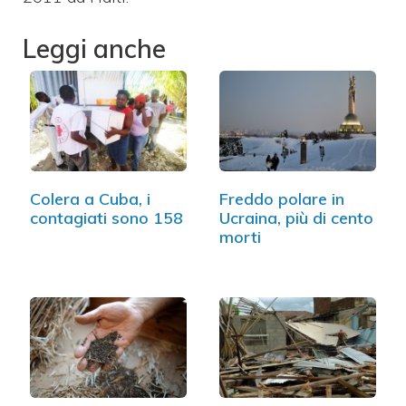
Leggi anche
Colera a Cuba, i
Freddo polare in
contagiati sono 158
Ucraina, più di cento
morti