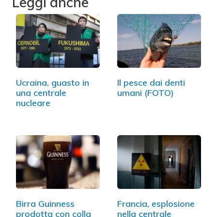
Leggi anche
Ucraina, guasto in
Il pesce dai denti
una centrale
umani (FOTO)
nucleare
Birra Guinness
Francia, esplosione
prodotta con colla
nella centrale