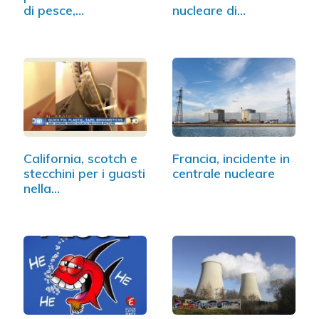
di pesce,…
nucleare di
Flamanville
California, scotch e
Francia, incidente in
stecchini per i guasti
centrale nucleare
nella…