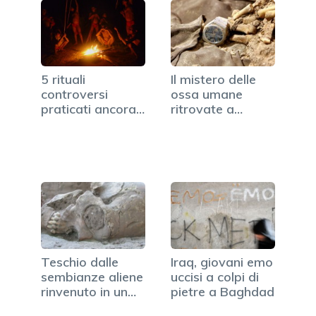
5 rituali
Il mistero delle
controversi
ossa umane
praticati ancora
ritrovate a
oggi nel mondo
Sassari: si…
Teschio dalle
Iraq, giovani emo
sembianze aliene
uccisi a colpi di
rinvenuto in un…
pietre a Baghdad