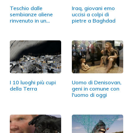
Teschio dalle
Iraq, giovani emo
sembianze aliene
uccisi a colpi di
rinvenuto in un…
pietre a Baghdad
I 10 luoghi più cupi
Uomo di Denisovan,
della Terra
geni in comune con
l'uomo di oggi