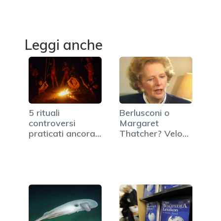
Leggi anche
5 rituali
Berlusconi o
controversi
Margaret
praticati ancora
Thatcher? Veloce
oggi nel mondo
e ignobile
confronto