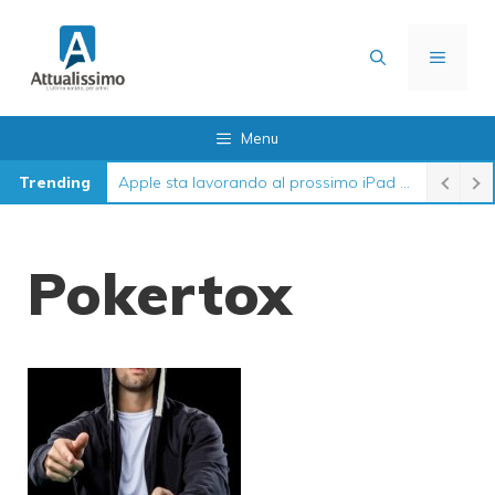
Vai
al
MENU
contenuto
Menu
Trending
Apple sta lavorando al prossimo iPad 12 in queste settimane
Pokertox