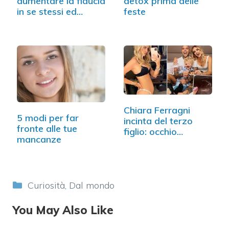
aumentare la fiducia
detox prima delle
in se stessi ed…
feste
Chiara Ferragni
5 modi per far
incinta del terzo
fronte alle tue
figlio: occhio…
mancanze
Categorie
Curiosità
,
Dal mondo
You May Also Like