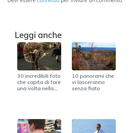
Devi essere
connesso
per inviare un commento.
Leggi anche
30 incredibili foto
10 panorami che
che capita di fare
vi lasceranno
una volta nella
senza fiato
vita