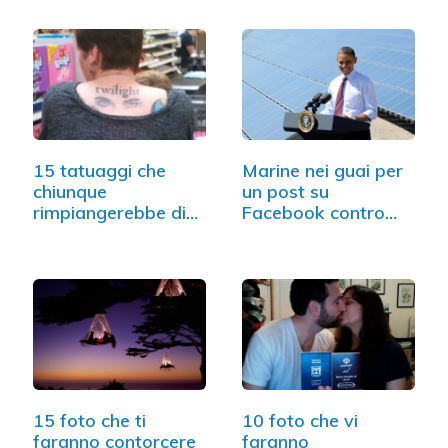
15 tatuaggi che
Marine nei guai per
chiunque
un post su
rimpiangerebbe di
Facebook contro
aver fatto
Obama
15 foto che ti
10 foto che vi
faranno contorcere
faranno