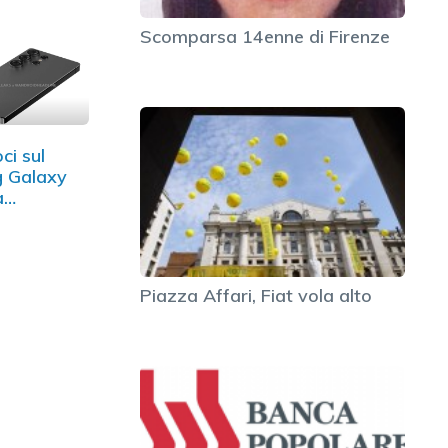
Scomparsa 14enne di Firenze
ci sul
 Galaxy
a
scono…
Piazza Affari, Fiat vola alto