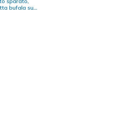
to sparato,
tta bufala su
cebook