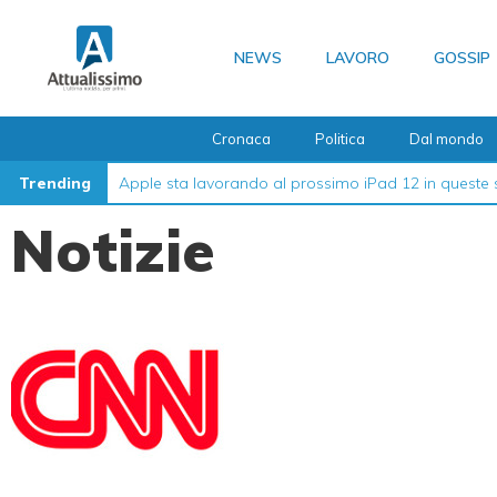
Vai
al
NEWS
LAVORO
GOSSIP
contenuto
Cronaca
Politica
Dal mondo
Trending
Apple sta lavorando al prossimo iPad 12 in queste 
Notizie