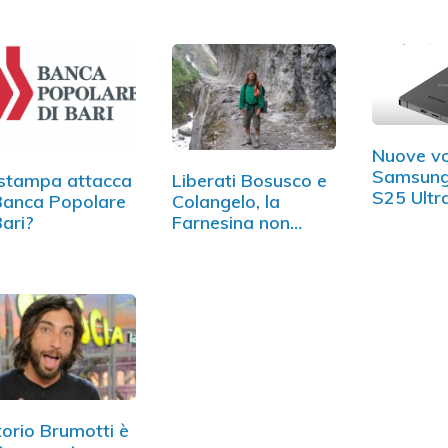
Nuove vo
Samsung
stampa attacca
Liberati Bosusco e
S25 Ultr
Banca Popolare
Colangelo, la
suggeri
Bari?
Farnesina non
conferma
torio Brumotti è