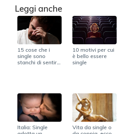
Leggi anche
15 cose che i
10 motivi per cui
single sono
è bello essere
stanchi di sentirsi
single
dire
Italia: Single
Vita da single o
adotta un
da coppia, ecco