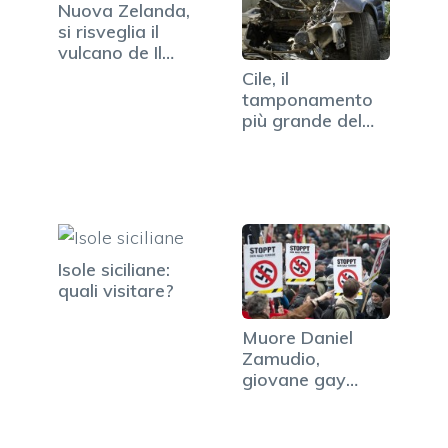
Nuova Zelanda,
si risveglia il
vulcano de Il
Signore…
Cile, il
tamponamento
più grande del
mondo o quasi. Il
video
Isole siciliane:
quali visitare?
Muore Daniel
Zamudio,
giovane gay
aggredito dai
neonazisti